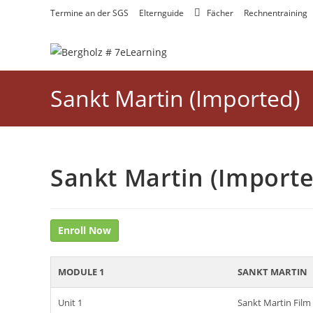
Zum
Termine an der SGS
Elternguide
Fächer
Rechnentraining
Inhalt
springen
Sankt Martin (Imported)
Sankt Martin (Importe
Enroll Now
MODULE 1
SANKT MARTIN
Unit 1
Sankt Martin Film