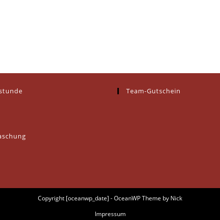
estunde
Team-Gutschein
aschung
Copyright [oceanwp_date] - OceanWP Theme by Nick
Impressum