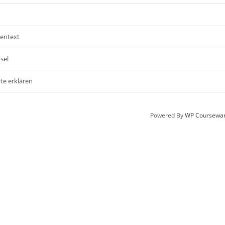
kentext
sel
te erklären
Powered By
WP Coursewa