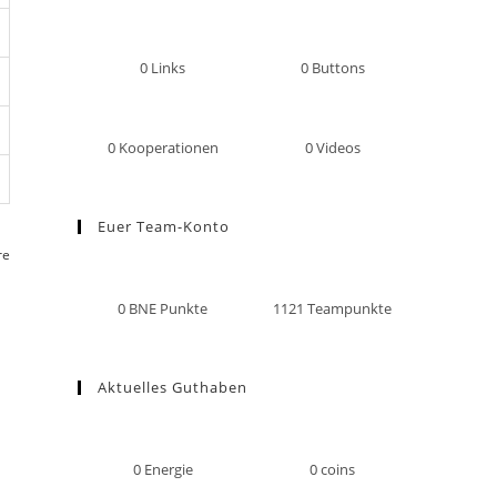
0
Links
0
Buttons
0
Kooperationen
0
Videos
Euer Team-Konto
re
0
BNE Punkte
1121
Teampunkte
Aktuelles Guthaben
0
Energie
0
coins