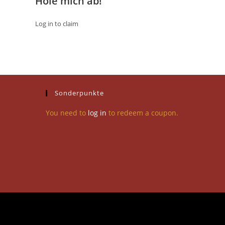
Hole mich ab!
Log in to claim
Sonderpunkte
You need to
log in
to redeem a coupon.