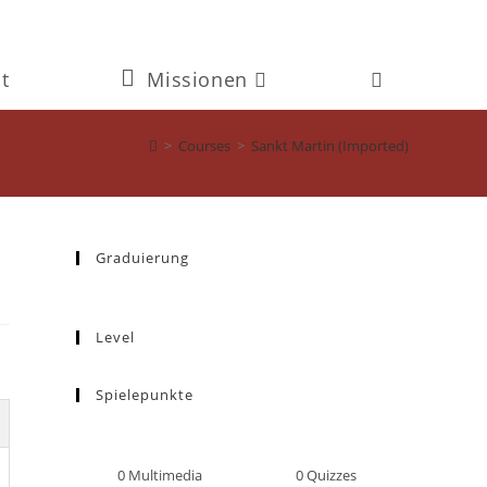
t
Missionen
Website-
Suche
>
Courses
>
Sankt Martin (Imported)
umschalten
Graduierung
Level
Spielepunkte
0
Multimedia
0
Quizzes