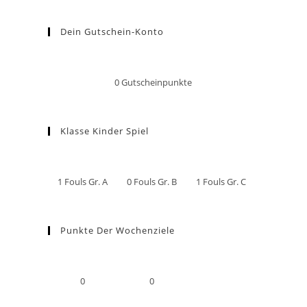
Dein Gutschein-Konto
0
Gutscheinpunkte
Klasse Kinder Spiel
1
Fouls Gr. A
0
Fouls Gr. B
1
Fouls Gr. C
Punkte Der Wochenziele
0
0