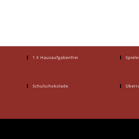
1 X Hausaufgabenfrei
Spiel
Schulschokolade
Überr