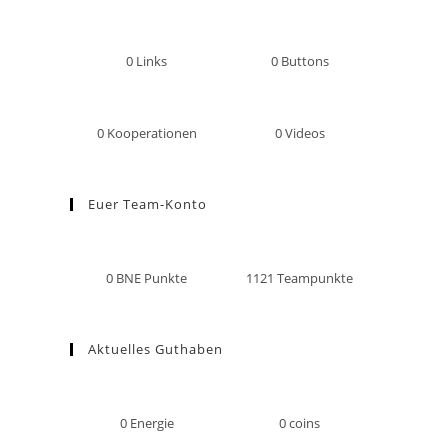
0
Links
0
Buttons
0
Kooperationen
0
Videos
Euer Team-Konto
0
BNE Punkte
1121
Teampunkte
Aktuelles Guthaben
0
Energie
0
coins