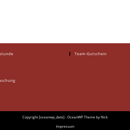
estunde
Team-Gutschein
aschung
Copyright [oceanwp_date] - OceanWP Theme by Nick
Impressum