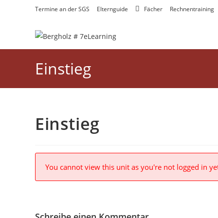
Zum
Termine an der SGS
Elternguide
Fächer
Rechnentraining
Inhalt
springen
Einstieg
Einstieg
You cannot view this unit as you're not logged in ye
Schreibe einen Kommentar