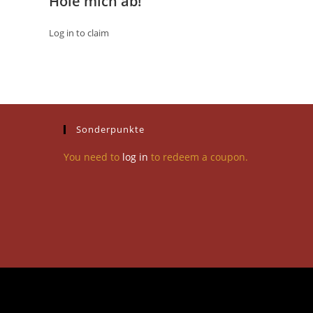
Hole mich ab!
Log in to claim
Sonderpunkte
You need to
log in
to redeem a coupon.