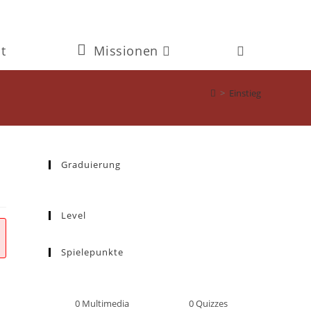
t
Missionen
Website-
Suche
>
Einstieg
umschalten
Graduierung
Level
Spielepunkte
0
Multimedia
0
Quizzes