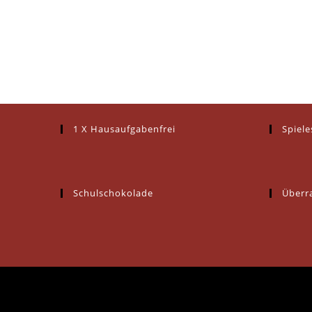
1 X Hausaufgabenfrei
Spiel
Schulschokolade
Überr