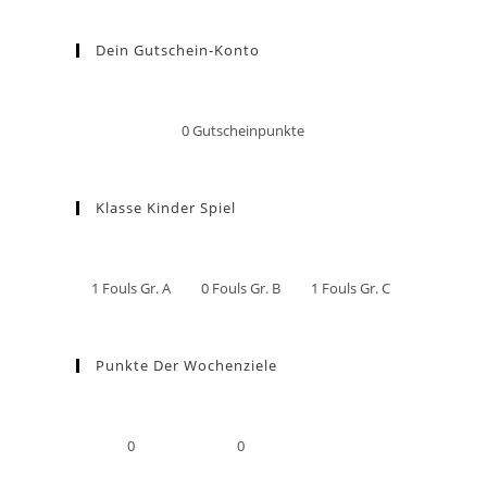
Dein Gutschein-Konto
0
Gutscheinpunkte
Klasse Kinder Spiel
1
Fouls Gr. A
0
Fouls Gr. B
1
Fouls Gr. C
Punkte Der Wochenziele
0
0