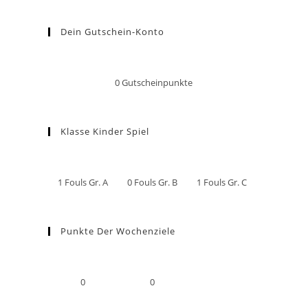
Dein Gutschein-Konto
0
Gutscheinpunkte
Klasse Kinder Spiel
1
Fouls Gr. A
0
Fouls Gr. B
1
Fouls Gr. C
Punkte Der Wochenziele
0
0