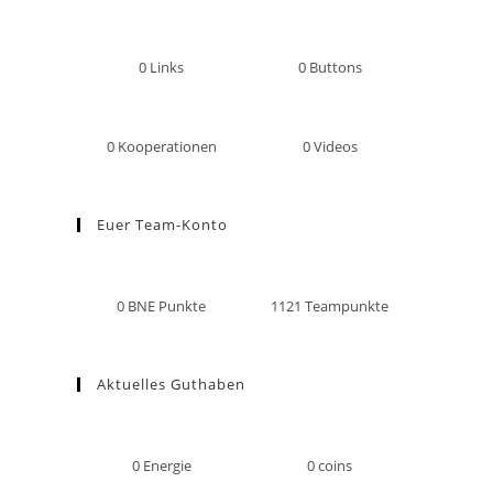
0
Links
0
Buttons
0
Kooperationen
0
Videos
Euer Team-Konto
0
BNE Punkte
1121
Teampunkte
Aktuelles Guthaben
0
Energie
0
coins