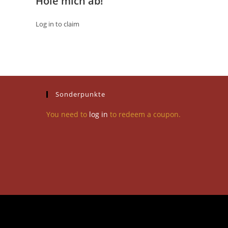
Hole mich ab!
Log in to claim
Sonderpunkte
You need to
log in
to redeem a coupon.