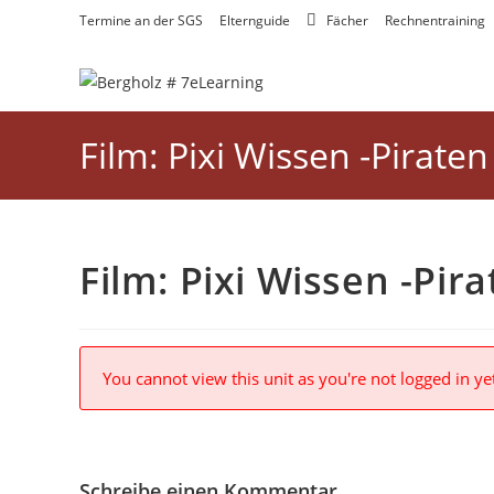
Zum
Termine an der SGS
Elternguide
Fächer
Rechnentraining
Inhalt
springen
Film: Pixi Wissen -Piraten
Film: Pixi Wissen -Pir
You cannot view this unit as you're not logged in ye
Schreibe einen Kommentar