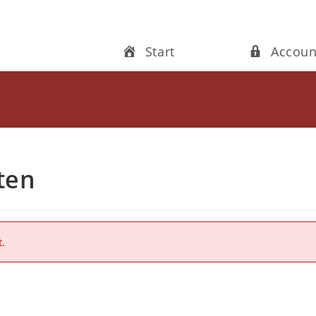
Start
Accoun
aten
t.