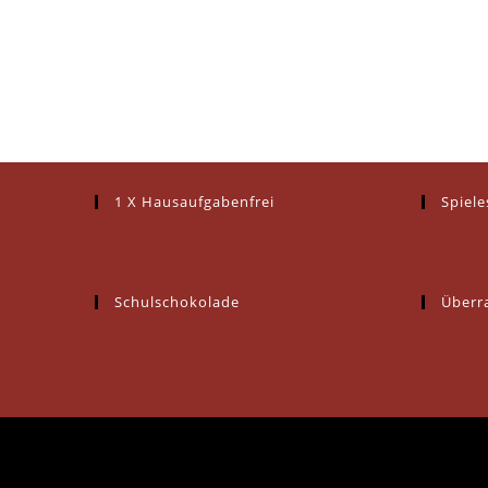
1 X Hausaufgabenfrei
Spiel
Schulschokolade
Überr