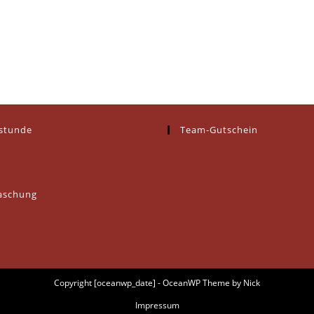
estunde
Team-Gutschein
aschung
Copyright [oceanwp_date] - OceanWP Theme by Nick
Impressum