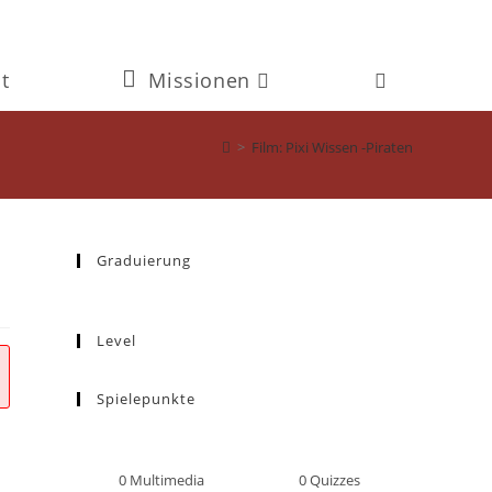
t
Missionen
Website-
Suche
>
Film: Pixi Wissen -Piraten
umschalten
Graduierung
Level
Spielepunkte
0
Multimedia
0
Quizzes